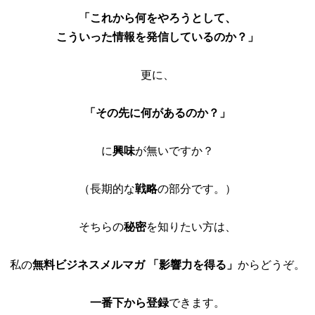
「これから何をやろうとして、
こういった情報を発信しているのか？」
更に、
「その先に何があるのか？」
に
興味
が無いですか？
（長期的な
戦略
の部分です。）
そちらの
秘密
を知りたい方は、
私の
無料ビジネスメルマガ 「
影響力を得る」
からどうぞ。
一番下から登録
できます。