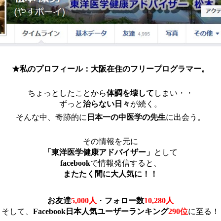
★私のプロフィール：大阪在住のフリープログラマー。
ちょっとしたことから
体調を壊して
しまい・・
ずっと
治らない日々
が続く。
そんな中、奇跡的に
日本一の中医学の先生
に出会う。
その情報を元に
「東洋医学健康アドバイザー」
として
facebook
で情報発信すると、
またたく間に大人気に！！
お友達
5,000人
・
フォロー数
10,280人
そして、
Facebook日本人気ユーザーランキング
290位
に至る！