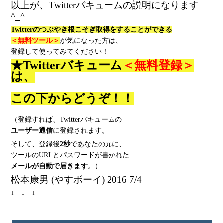
以上が、Twitterバキュームの説明になります
^_^
Twitterのつぶやき根こそぎ取得をすることができる
＜無料ツール＞
が気になった方は、
登録して使ってみてください！
★Twitterバキューム
＜無料登録＞
は、
この下からどうぞ！！
（登録すれば、Twitterバキュームの
ユーザー通信
に登録されます。
そして、登録後
2秒
であなたの元に、
ツールのURLとパスワードが書かれた
メールが
自動で届きます
。）
松本康男 (やすボーイ) 2016 7/4
↓ ↓ ↓