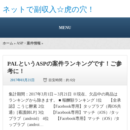
ネットで副収入☆虎の穴！
MENU
ホーム
»
ASP・案件情報
»
PALというASPの案件ランキングです！ご参
考に！
2017年03月21日
目安時間：
約 6分
集計期間：2017年3月1日～3月21日 ※現在、欠品中の商品は
ランキングから除きます。 ■ 報酬額ランキング 1位 【全承
認】こうじ酵素 2位 【Facebook専用】タップラブ（両OS共
通）[看護師LP] 3位 【Facebook専用】マッチ（iOS）/タッ
プラブ（android） 4位 【Facebook専用】マッチ（iOS）/タ
ップラブ（androi…