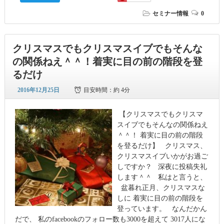
セミナー情報
0
クリスマスでもクリスマスイブでもそんな
の関係ねえ＾＾！着実に目の前の階段を登
るだけ
2016年12月25日
目安時間：
約 4分
【クリスマスでもクリスマ
スイブでもそんなの関係ねえ
＾＾！ 着実に目の前の階段
を登るだけ】 クリスマス、
クリスマスイブいかがお過ご
しですか？ 深夜に投稿失礼
します＾＾ 私はと言うと、
盆暮れ正月、クリスマスな
しに 着実に目の前の階段を
登っています。 なんだかん
だで、 私のfacebookのフォロー数も3000を超えて 3017人にな