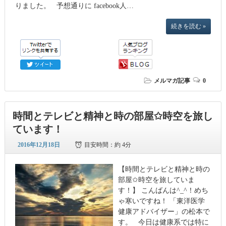
りました。 予想通りに facebook人…
続きを読む »
メルマガ記事
0
時間とテレビと精神と時の部屋✩時空を旅し
ています！
2016年12月18日
目安時間：
約 4分
【時間とテレビと精神と時の
部屋✩時空を旅していま
す！】 こんばんは^_^！めち
ゃ寒いですね！ 「東洋医学
健康アドバイザー」の松本で
す。 今日は健康系では特に