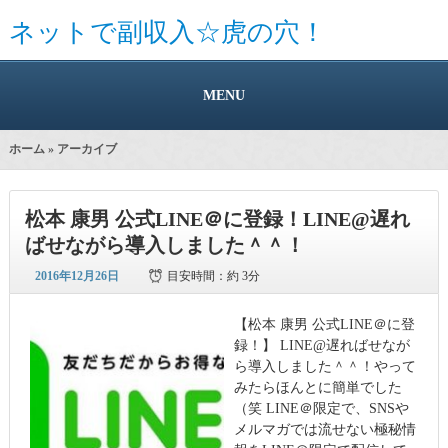
ネットで副収入☆虎の穴！
MENU
ホーム
» アーカイブ
松本 康男 公式LINE＠に登録！LINE@遅れ
ばせながら導入しました＾＾！
2016年12月26日
目安時間：
約 3分
【松本 康男 公式LINE＠に登
録！】 LINE@遅ればせなが
ら導入しました＾＾！やって
みたらほんとに簡単でした
（笑 LINE＠限定で、SNSや
メルマガでは流せない極秘情