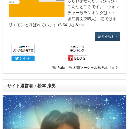
もしれませんが、 だいたい
こんなところです。 ウォッ
チャー数ランキングは・・
堀江貴文(285人) 巷ではホ
リエモンと呼ばれています (6,641人) &nbs…
続きを読む »
Valu
SNSソーシャル系
Valu
0
サイト運営者：松本 康男