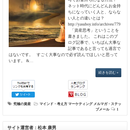
ネット時代にどんどんお金持
ちになっていく人と、ならな
い人との違いとは？
http://yasuboy.info/archives/779
「資産思考」ということを
書きました。 これはこのブ
ログ記事で、いちばん大事な
記事であると言っても過言で
はないです。 すごく大事なので必ず読んでほしいと思って
います。 &…
続きを読む »
究極の資産
マインド・考え方
マーケティング
メルマガ・ステッ
プメール
1
サイト運営者：松本 康男