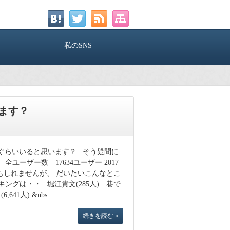
私のSNS
います？
人ぐらいいると思います？ そう疑問に
ユーザー数 17634ユーザー 2017
かもしれませんが、 だいたいこんなとこ
ングは・・ 堀江貴文(285人) 巷で
641人) &nbs…
続きを読む »