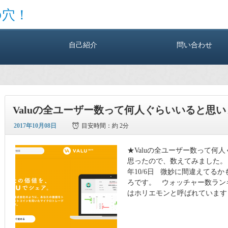
の穴！
自己紹介
問い合わせ
Valuの全ユーザー数って何人ぐらいいると思
2017年10月08日
目安時間：
約 2分
★Valuの全ユーザー数って何
思ったので、数えてみました。 全
年10/6日 微妙に間違えてる
ろです。 ウォッチャー数ランキ
はホリエモンと呼ばれています (6,