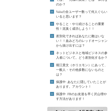
のか？
Valuの全ユーザー数って何人ぐらい
いると思います？
やること・やり続けることの重要
性！泥臭く成功しよう！！
差別化できればあなたに敵はいな
い！！血みどろのレッドオーシャン
から抜け出すには？
ネットビジネスと地域ビジネスの参
入者について。どう差別化するか？
堀江貴文（ホリエモン）にあって、
一般人・その他多数にないものと
は？
保護中: あなたに隠していたことが
あります。アカウント！
保護中: FBのお友達を早く沢山増や
す方法があります！