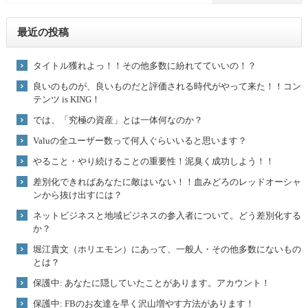
最近の投稿
タイトル獲れよっ！！その他多数に紛れてていいの！？
良いのものが、良いものだと評価される時代がやって来た！！コン
テンツ is KING！
では、「究極の資産」とは一体何なのか？
Valuの全ユーザー数って何人ぐらいいると思います？
やること・やり続けることの重要性！泥臭く成功しよう！！
差別化できればあなたに敵はいない！！血みどろのレッドオーシャ
ンから抜け出すには？
ネットビジネスと地域ビジネスの参入者について。どう差別化する
か？
堀江貴文（ホリエモン）にあって、一般人・その他多数にないもの
とは？
保護中: あなたに隠していたことがあります。アカウント！
保護中: FBのお友達を早く沢山増やす方法があります！