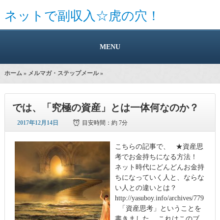
ネットで副収入☆虎の穴！
MENU
ホーム
»
メルマガ・ステップメール
»
では、「究極の資産」とは一体何なのか？
2017年12月14日
目安時間：
約 7分
こちらの記事で、 ★資産思
考でお金持ちになる方法！
ネット時代にどんどんお金持
ちになっていく人と、ならな
い人との違いとは？
http://yasuboy.info/archives/779
「資産思考」ということを
書きました。 これはこのブ