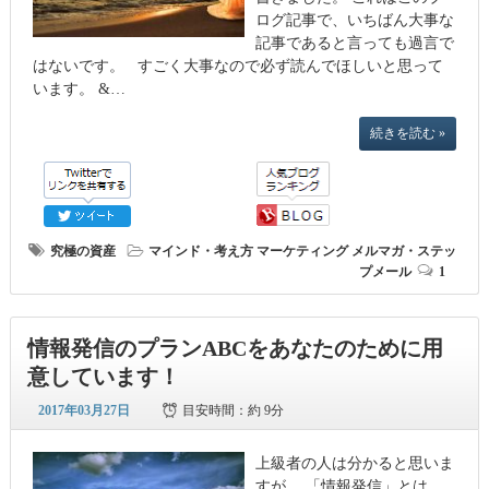
ログ記事で、いちばん大事な
記事であると言っても過言で
はないです。 すごく大事なので必ず読んでほしいと思って
います。 &…
続きを読む »
究極の資産
マインド・考え方
マーケティング
メルマガ・ステッ
プメール
1
情報発信のプランABCをあなたのために用
意しています！
2017年03月27日
目安時間：
約 9分
上級者の人は分かると思いま
すが、 「情報発信」とは、