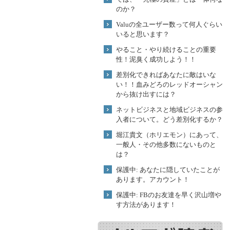
のか？
Valuの全ユーザー数って何人ぐらい
いると思います？
やること・やり続けることの重要
性！泥臭く成功しよう！！
差別化できればあなたに敵はいな
い！！血みどろのレッドオーシャン
から抜け出すには？
ネットビジネスと地域ビジネスの参
入者について。どう差別化するか？
堀江貴文（ホリエモン）にあって、
一般人・その他多数にないものと
は？
保護中: あなたに隠していたことが
あります。アカウント！
保護中: FBのお友達を早く沢山増や
す方法があります！