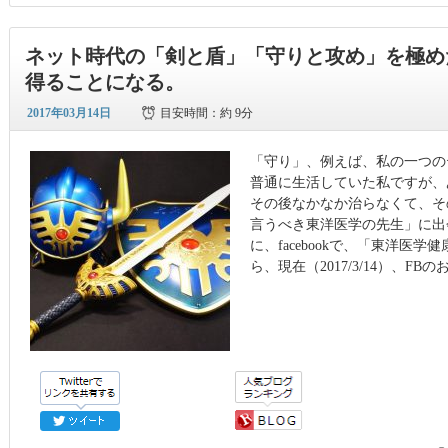
ネット時代の「剣と盾」「守りと攻め」を極め
得ることになる。
2017年03月14日
目安時間：
約 9分
「守り」、例えば、私の一つ
普通に生活していた私ですが、
その後なかなか治らなくて、そ
言うべき東洋医学の先生」に出
に、facebookで、「東洋医
ら、現在（2017/3/14）、FBの