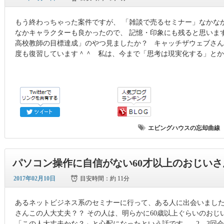
もう終わっちゃった案件ですが、 「雑談で売るセミナー」なかなか
なかキャラクターも良かったので、 記憶・印象にも残ると思います
高校教師の目標達成」のやつ見ましたか？ キャッチザウェブさん
度も復習しています＾＾ 私は、今まで「思考は現実化する」とか
エビングハウスの忘却曲線
パソコン操作に自信がない60才以上のおじい
2017年02月10日
目安時間：
約 11分
あるネットビジネス系のセミナーに行って、ある人に出会いました
さんこの人大丈夫？？ その人は、明らかに60歳以上ぐらいのおじ
「この人大丈夫かな？」と心配になったという話です。 2、3回