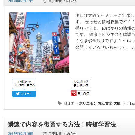
2017年02月17日
目安時間：
約 2分
明日は大阪でセミナーに出席します
す。 せっせと情報収集です＾
採りですよ。 砂ばかりの情報
です。 健康もビジネスも陰謀
くなき砂金採りですよ＾＾ twitt
公開しているせいもあって、 
セミナー
ホリエモン
堀江貴文
大阪
Twi
瞬速で内容を復習する方法！時短学習法。
2017年02月16日
目安時間：
約 5分